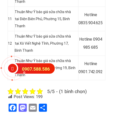
Thạnh
Thuận Như Ý báo giá sửa chữa nhà
Hotline
11
tại Điện Biên Phủ, Phường 15, Bình
0
835.904.625
Thạnh
Thuận Như Ý báo giá sửa chữa nhà
Hotline 0
904
12
tại Xô Viết Nghệ Tĩnh, Phường 17,
985 685
Bình Thạnh
Thuận Như Ý báo giá sửa chữa nhà
Hotline
13
tại
Phạm Viết Chánh, Phường 19, Bình
0907.588.586
0
901.742.092
Thạnh
5/5 - (1 bình chọn)
Post Views:
199
Facebook
Mastodon
Email
Share