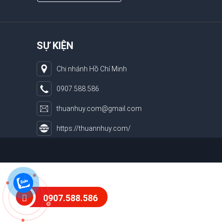
SỰ KIỆN
Chi nhánh Hồ Chí Minh
0907.588.586
thuanhuy.com@gmail.com
https://thuannhuy.com/
0907.588.586