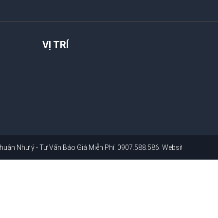
VỊ TRÍ
ận Như ý - Tư Vấn Báo Giá Miễn Phí: 0907.588.586
. Website:
thuannhuy