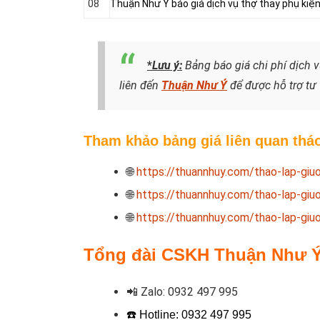
08
Thuận Như Ý báo giá dịch vụ thợ thay phụ kiệ
*
Lưu ý:
Bảng báo giá chi phí dịch 
liên đến
Thuận Như Ý
để được hỗ trợ tư
Tham khảo bảng giá liên quan tháo
🌐
https://thuannhuy.com/thao-lap-giu
🌐
https://thuannhuy.com/thao-lap-giu
🌐
https://thuannhuy.com/thao-lap-giu
Tổng đài CSKH Thuận Như Ý t
📲
Zalo:
0932 497 995
☎️ Hotline:
0932 497 995