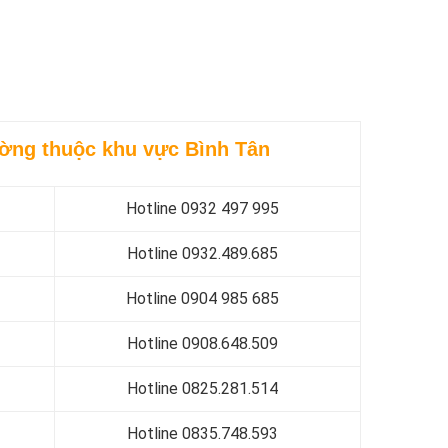
hường thuộc khu vực Bình Tân
Hotline 0
932 497 995
Hotline 0
932.489.685
Hotline 0
904 985 685
Hotline 0
908.648.509
Hotline 0
825.281.514
Hotline 0
835.748.593