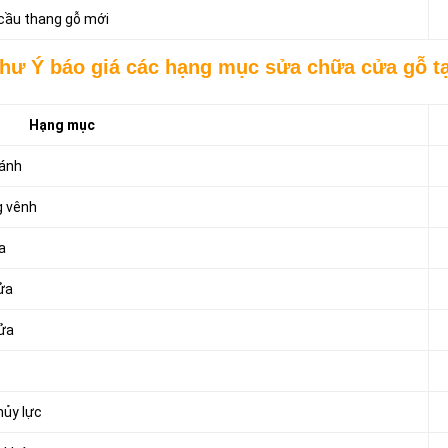
 cầu thang gỗ mới
hư Ý báo giá các hạng mục sửa chữa cửa gỗ tạ
Hạng mục
cánh
g vênh
a
ửa
cửa
hủy lực