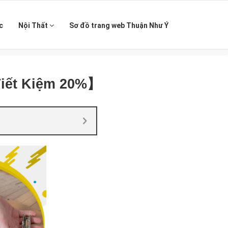
c
Nội Thất
Sơ đồ trang web Thuận Như Ý
【Tiết Kiệm 20%】