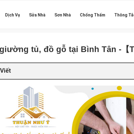
Dịch Vụ
Sửa Nhà
Sơn Nhà
Chống Thấm
Thông Tắ
 giường tủ, đồ gỗ tại Bình Tân -
Viết