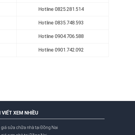
Hotline 0
825.281.514
Hotline 0
835.748.593
Hotline 0
904.706.588
Hotline 0
901.742.092
I VIẾT XEM NHIỀU
 giá sửa chữa nhà tại Đồng Nai