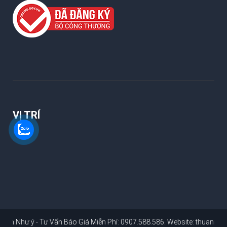
VỊ TRÍ
hư ý - Tư Vấn Báo Giá Miễn Phí: 0907.588.586
. Website:
thuannhuy.co