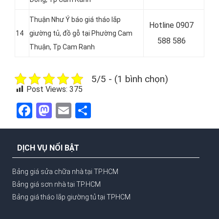
Thuận Như Ý báo giá tháo lắp
Hotline 0907
14
giường tủ, đồ gỗ tại Phường Cam
588 586
Thuận, Tp Cam Ranh
5/5 - (1 bình chọn)
Post Views:
375
Facebook
Mastodon
Email
Share
DỊCH VỤ NỔI BẬT
Bảng giá sửa chữa nhà tại TP.HCM
Bảng giá sơn nhà tại TP.HCM
Bảng giá tháo lắp giường tủ tại TPHCM