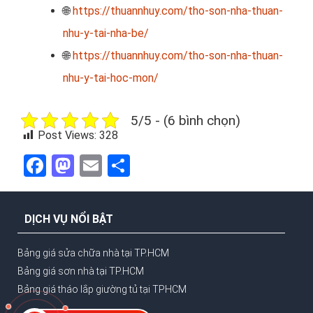
🌐
https://thuannhuy.com/tho-son-nha-thuan-
nhu-y-tai-nha-be/
🌐
https://thuannhuy.com/tho-son-nha-thuan-
nhu-y-tai-hoc-mon/
5/5 - (6 bình chọn)
Post Views:
328
Facebook
Mastodon
Email
Share
DỊCH VỤ NỔI BẬT
Bảng giá sửa chữa nhà tại TP.HCM
Bảng giá sơn nhà tại TP.HCM
Bảng giá tháo lắp giường tủ tại TPHCM