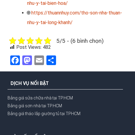
nhu-y-tai-bien-hoa/
🌐
https://thuannhuy.com/tho-son-nha-thuan-
nhu-y-tai-long-khanh/
5/5 - (6 bình chọn)
Post Views:
482
Facebook
Mastodon
Email
Share
DỊCH VỤ NỔI BẬT
Bảng giá sửa chữa nhà tại TP.HCM
Bảng giá sơn nhà tại TP.HCM
Bảng giá tháo lắp giường tủ tại TPHCM