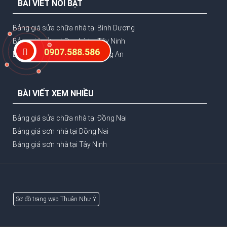
BÀI VIẾT NỔI BẬT
Bảng giá sửa chữa nhà tại Bình Dương
Bảng giá sửa chữa nhà tại Tây Ninh
0907.588.586
Bảng giá sửa chữa nhà tại Long An
BÀI VIẾT XEM NHIỀU
Bảng giá sửa chữa nhà tại Đồng Nai
Bảng giá sơn nhà tại Đồng Nai
Bảng giá sơn nhà tại Tây Ninh
Sơ đồ trang web Thuận Như Ý