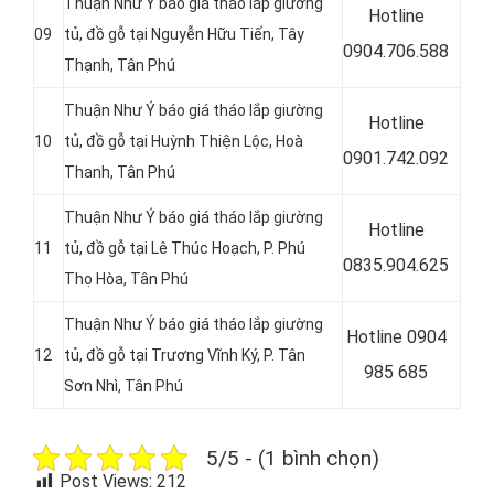
Thuận Như Ý báo giá tháo lắp giường
Hotline
09
tủ, đồ gỗ tại Nguyễn Hữu Tiến, Tây
0
904.706.588
Thạnh, Tân Phú
Thuận Như Ý báo giá tháo lắp giường
Hotline
10
tủ, đồ gỗ tại Huỳnh Thiện Lộc, Hoà
0
901.742.092
Thanh, Tân Phú
Thuận Như Ý báo giá tháo lắp giường
Hotline
11
tủ, đồ gỗ tại
Lê Thúc Hoạch, P. Phú
0
835.904.625
Thọ Hòa, Tân Phú
Thuận Như Ý báo giá tháo lắp giường
Hotline 0
904
12
tủ, đồ gỗ tại
Trương Vĩnh Ký, P. Tân
985 685
Sơn Nhì, Tân Phú
5/5 - (1 bình chọn)
Post Views:
212